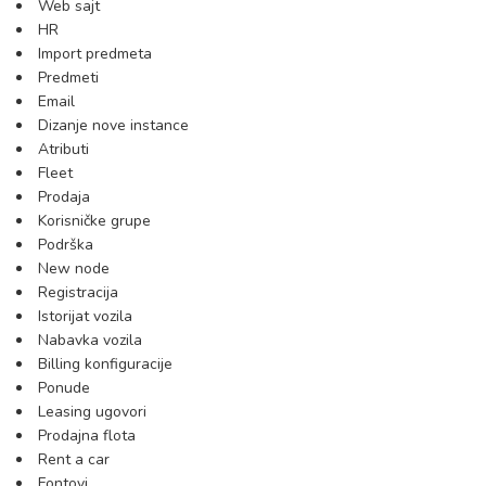
Web sajt
HR
Import predmeta
Predmeti
Email
Dizanje nove instance
Atributi
Fleet
Prodaja
Korisničke grupe
Podrška
New node
Registracija
Istorijat vozila
Nabavka vozila
Billing konfiguracije
Ponude
Leasing ugovori
Prodajna flota
Rent a car
Fontovi