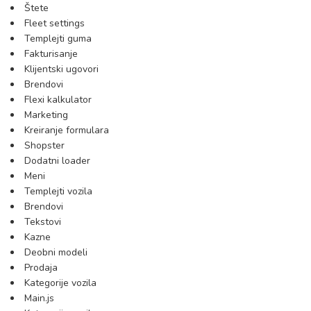
Štete
Fleet settings
Templejti guma
Fakturisanje
Klijentski ugovori
Brendovi
Flexi kalkulator
Marketing
Kreiranje formulara
Shopster
Dodatni loader
Meni
Templejti vozila
Brendovi
Tekstovi
Kazne
Deobni modeli
Prodaja
Kategorije vozila
Main.js