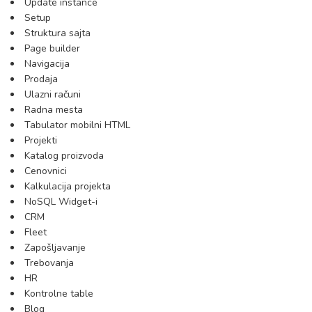
Update instance
Setup
Struktura sajta
Page builder
Navigacija
Prodaja
Ulazni računi
Radna mesta
Tabulator mobilni HTML
Projekti
Katalog proizvoda
Cenovnici
Kalkulacija projekta
NoSQL Widget-i
CRM
Fleet
Zapošljavanje
Trebovanja
HR
Kontrolne table
Blog