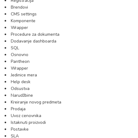
Registracija
Brendovi
CMS settings
Komponente
Wrapper
Procedure za dokumenta
Dodavanje dashboarda
SQL
Osnovno
Pantheon
Wrapper
Jedinice mera
Help desk
Odsustva
Narudžbine
Kreiranje novog predmeta
Prodaja
Uvoz cenovnika
Istaknuti proizvodi
Postavke
SLA