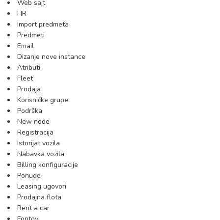
Web sajt
HR
Import predmeta
Predmeti
Email
Dizanje nove instance
Atributi
Fleet
Prodaja
Korisničke grupe
Podrška
New node
Registracija
Istorijat vozila
Nabavka vozila
Billing konfiguracije
Ponude
Leasing ugovori
Prodajna flota
Rent a car
Fontovi