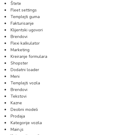
Štete
Fleet settings
Templejti guma
Fakturisanje
Klijentski ugovori
Brendovi
Flexi kalkulator
Marketing
Kreiranje formulara
Shopster
Dodatni loader
Meni
Templejti vozila
Brendovi
Tekstovi
Kazne
Deobni modeli
Prodaja
Kategorije vozila
Main.js