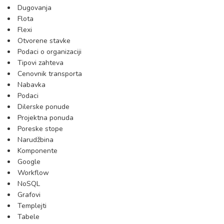
Dugovanja
Flota
Flexi
Otvorene stavke
Podaci o organizaciji
Tipovi zahteva
Cenovnik transporta
Nabavka
Podaci
Dilerske ponude
Projektna ponuda
Poreske stope
Narudžbina
Komponente
Google
Workflow
NoSQL
Grafovi
Templejti
Tabele