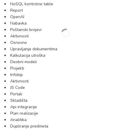
NoSQL kontrolne table
Report
OpenAI
Nabavka
Poštanski brojevi
Aktivnosti
Osnovno
Upravljanje dokumentima
Kalkulacija utroška
Deobni modeli
Projekti
Infobip
Aktivnosti
JS Code
Portali
Skladišta
Api integracije
Plan realizacije
Analitika
Dupliranje predmeta