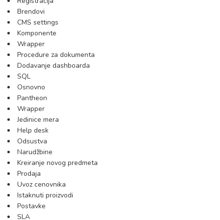
Registracija
Brendovi
CMS settings
Komponente
Wrapper
Procedure za dokumenta
Dodavanje dashboarda
SQL
Osnovno
Pantheon
Wrapper
Jedinice mera
Help desk
Odsustva
Narudžbine
Kreiranje novog predmeta
Prodaja
Uvoz cenovnika
Istaknuti proizvodi
Postavke
SLA