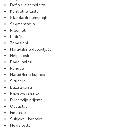
Definicija templejta
Kontrolne table
Standardni templejti
Segmentacija
Predmeti
Podrška
Zaposleni
Narudžbine dobavljaču
Help Desk
Radni nalozi
Ponude
Narudžbine kupaca
Situacije
Baza znanja
Baza znanja nw
Evidencija prijema
Odsustva
Finansije
Subjekti i kontakti
News letter