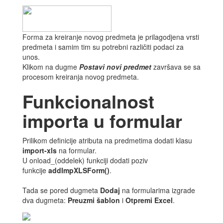
Forma za kreiranje novog predmeta je prilagodjena vrsti
predmeta i samim tim su potrebni različiti podaci za
unos.
Klikom na dugme
Postavi novi predmet
završava se sa
procesom kreiranja novog predmeta.
Funkcionalnost
importa u formular
Prilikom definicije atributa na predmetima dodati klasu
import-xls
na formular.
U onload_(oddelek) funkciji dodati poziv
funkcije
addImpXLSForm()
.
Tada se pored dugmeta
Dodaj
na formularima izgrade
dva dugmeta:
Preuzmi šablon
i
Otpremi Excel
.