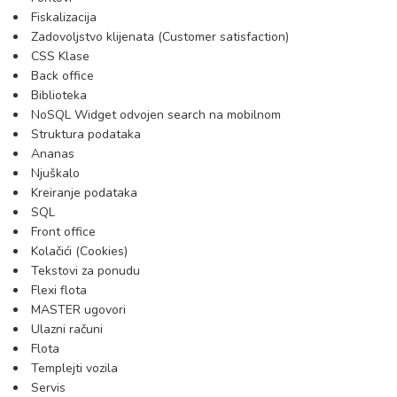
Fiskalizacija
Zadovoljstvo klijenata (Customer satisfaction)
CSS Klase
Back office
Biblioteka
NoSQL Widget odvojen search na mobilnom
Struktura podataka
Ananas
Njuškalo
Kreiranje podataka
SQL
Front office
Kolačići (Cookies)
Tekstovi za ponudu
Flexi flota
MASTER ugovori
Ulazni računi
Flota
Templejti vozila
Servis