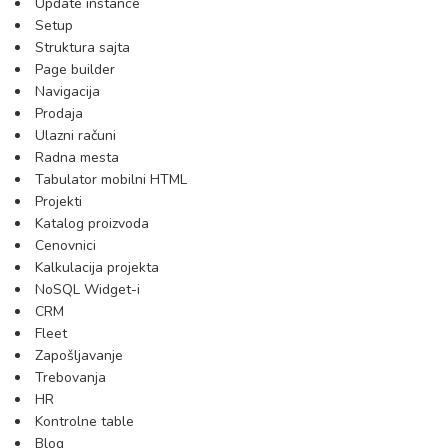
Update instance
Setup
Struktura sajta
Page builder
Navigacija
Prodaja
Ulazni računi
Radna mesta
Tabulator mobilni HTML
Projekti
Katalog proizvoda
Cenovnici
Kalkulacija projekta
NoSQL Widget-i
CRM
Fleet
Zapošljavanje
Trebovanja
HR
Kontrolne table
Blog