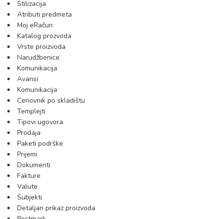
Stilizacija
Atributi predmeta
Moj eRačun
Katalog prozvoda
Vrste proizvoda
Narudžbenice
Komunikacija
Avansi
Komunikacija
Cenovnik po skladištu
Templejti
Tipovi ugovora
Prodaja
Paketi podrške
Prijemi
Dokumenti
Fakture
Valute
Subjekti
Detaljan prikaz proizvoda
Postmark