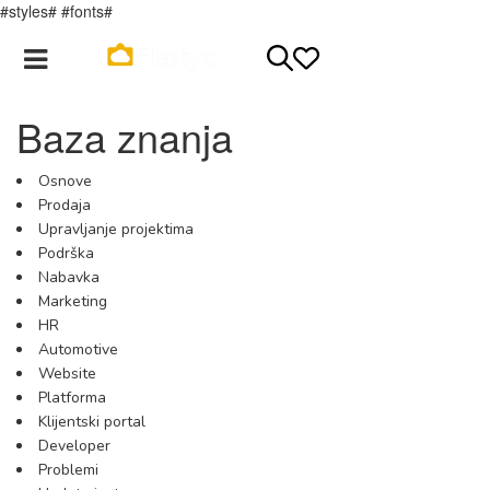
#styles# #fonts#
Registracija
Login
Baza znanja
Osnove
Prodaja
Upravljanje projektima
Podrška
Nabavka
Marketing
HR
Automotive
Website
Platforma
Klijentski portal
Developer
Problemi