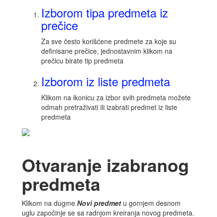
Izborom tipa predmeta iz
prečice
Za sve često korišćene predmete za koje su
definisane prečice, jednostavnim klikom na
prečicu birate tip predmeta
Izborom iz liste predmeta
Klikom na ikonicu za izbor svih predmeta možete
odmah pretraživati ili izabrati predmet iz liste
predmeta
Otvaranje izabranog
predmeta
Klikom na dugme
Novi predmet
u gornjem desnom
uglu započinje se sa radnjom kreiranja novog predmeta.