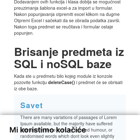
Dodavanjem ovih funkcija i klasa dobija se mogućnost
preuzimanja šablona excel-a za import u formular.
Nakon popunjavanja otpremiti excel klikom na dugme
Otpremi Excel i sačekati da se obrada podatka završi.
Nakon toga predmet se reučitava i formular ostaje
popunjen.
Brisanje predmeta iz
SQL i noSQL baze
Kada ste u predmetu bilo kojeg module iz konzole
pozovite funkciju
deleteCase()
i predmet će se obrisati
iz obe baze.
Savet
There are many variations of passages of Lorem
Ipsum available, but the majority have suffered
Mi koristimo kolačiće
alteration in some form, by injected humour, or
randomised words which dont look even slightly