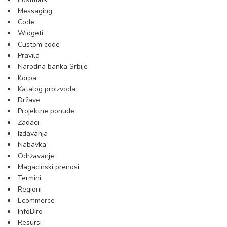
Messaging
Code
Widgeti
Custom code
Pravila
Narodna banka Srbije
Korpa
Katalog proizvoda
Države
Projektne ponude
Zadaci
Izdavanja
Nabavka
Održavanje
Magacinski prenosi
Termini
Regioni
Ecommerce
InfoBiro
Resursi