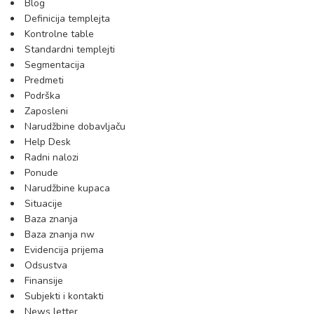
Blog
Definicija templejta
Kontrolne table
Standardni templejti
Segmentacija
Predmeti
Podrška
Zaposleni
Narudžbine dobavljaču
Help Desk
Radni nalozi
Ponude
Narudžbine kupaca
Situacije
Baza znanja
Baza znanja nw
Evidencija prijema
Odsustva
Finansije
Subjekti i kontakti
News letter