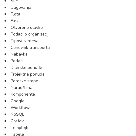
SLA
Dugovanja
Flota
Flexi
Otvorene stavke
Podaci o organizaciji
Tipovi zahteva
Cenovnik transporta
Nabavka
Podaci
Dilerske ponude
Projektna ponuda
Poreske stope
Narudžbina
Komponente
Google
Workflow
NoSQL
Grafovi
Templejti
Tabele