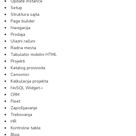
Update instance
Setup
Struktura sajta
Page builder
Navigacija
Prodaja
Ulazni računi
Radna mesta
Tabulator mobilni HTML
Projekti
Katalog proizvoda
Cenovnici
Kalkulacija projekta
NoSQL Widget-i
CRM
Fleet
Zapošljavanje
Trebovanja
HR
Kontrolne table
Blog