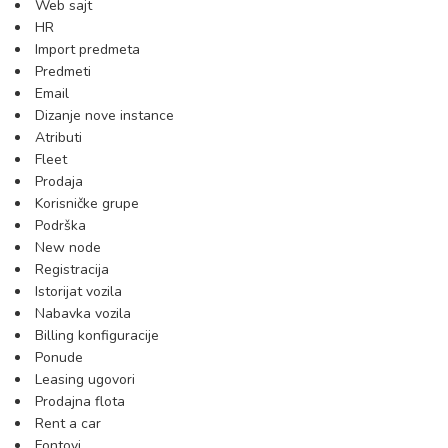
Web sajt
HR
Import predmeta
Predmeti
Email
Dizanje nove instance
Atributi
Fleet
Prodaja
Korisničke grupe
Podrška
New node
Registracija
Istorijat vozila
Nabavka vozila
Billing konfiguracije
Ponude
Leasing ugovori
Prodajna flota
Rent a car
Fontovi