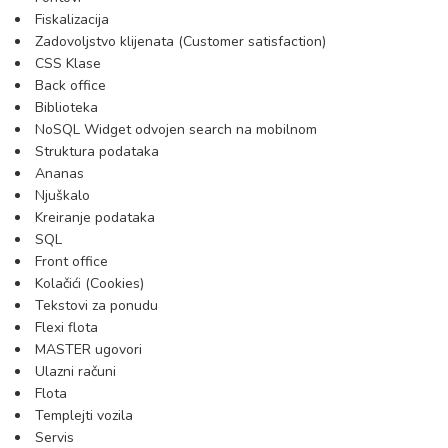
Fiskalizacija
Zadovoljstvo klijenata (Customer satisfaction)
CSS Klase
Back office
Biblioteka
NoSQL Widget odvojen search na mobilnom
Struktura podataka
Ananas
Njuškalo
Kreiranje podataka
SQL
Front office
Kolačići (Cookies)
Tekstovi za ponudu
Flexi flota
MASTER ugovori
Ulazni računi
Flota
Templejti vozila
Servis