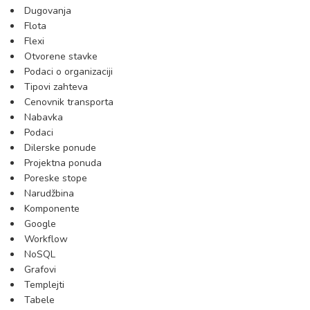
Dugovanja
Flota
Flexi
Otvorene stavke
Podaci o organizaciji
Tipovi zahteva
Cenovnik transporta
Nabavka
Podaci
Dilerske ponude
Projektna ponuda
Poreske stope
Narudžbina
Komponente
Google
Workflow
NoSQL
Grafovi
Templejti
Tabele