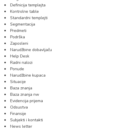
Definicija templejta
Kontrolne table
Standardni templejti
Segmentacija
Predmeti
Podrška
Zaposleni
Narudžbine dobavljaču
Help Desk
Radni nalozi
Ponude
Narudžbine kupaca
Situacije
Baza znanja
Baza znanja nw
Evidencija prijema
Odsustva
Finansije
Subjekti i kontakti
News letter