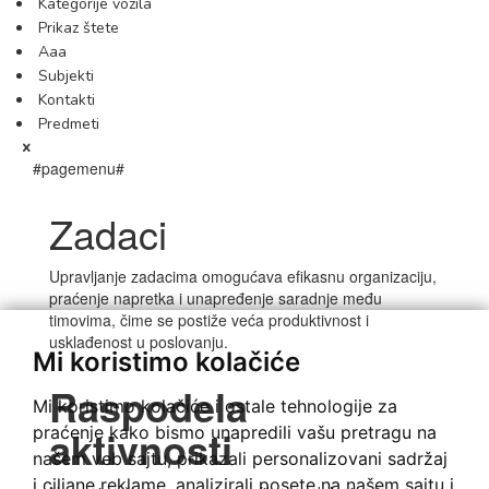
Kategorije vozila
Prikaz štete
Aaa
Subjekti
Kontakti
Predmeti
#pagemenu#
Zadaci
Upravljanje zadacima omogućava efikasnu organizaciju,
praćenje napretka i unapređenje saradnje među
timovima, čime se postiže veća produktivnost i
usklađenost u poslovanju.
Mi koristimo kolačiće
Raspodela
Mi koristimo kolačiće i ostale tehnologije za
aktivnosti
praćenje kako bismo unapredili vašu pretragu na
našem veb sajtu, prikazali personalizovani sadržaj
i ciljane reklame, analizirali posete na našem sajtu i