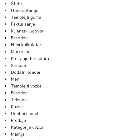
Štete
Fleet settings
Templejti guma
Fakturisanje
Klijentski ugovori
Brendovi
Flexi kalkulator
Marketing
Kreiranje formulara
Shopster
Dodatni loader
Meni
Templejti vozila
Brendovi
Tekstovi
Kazne
Deobni modeli
Prodaja
Kategorije vozila
Main.js