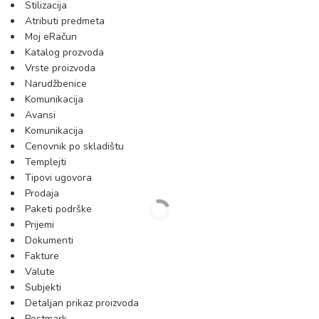
Stilizacija
Atributi predmeta
Moj eRačun
Katalog prozvoda
Vrste proizvoda
Narudžbenice
Komunikacija
Avansi
Komunikacija
Cenovnik po skladištu
Templejti
Tipovi ugovora
Prodaja
Paketi podrške
Prijemi
Dokumenti
Fakture
Valute
Subjekti
Detaljan prikaz proizvoda
Postmark