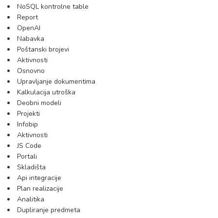
NoSQL kontrolne table
Report
OpenAI
Nabavka
Poštanski brojevi
Aktivnosti
Osnovno
Upravljanje dokumentima
Kalkulacija utroška
Deobni modeli
Projekti
Infobip
Aktivnosti
JS Code
Portali
Skladišta
Api integracije
Plan realizacije
Analitika
Dupliranje predmeta