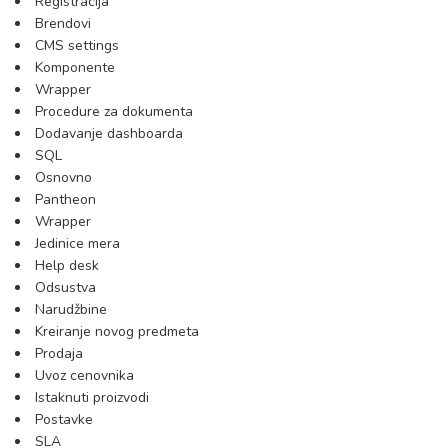
Registracija
Brendovi
CMS settings
Komponente
Wrapper
Procedure za dokumenta
Dodavanje dashboarda
SQL
Osnovno
Pantheon
Wrapper
Jedinice mera
Help desk
Odsustva
Narudžbine
Kreiranje novog predmeta
Prodaja
Uvoz cenovnika
Istaknuti proizvodi
Postavke
SLA