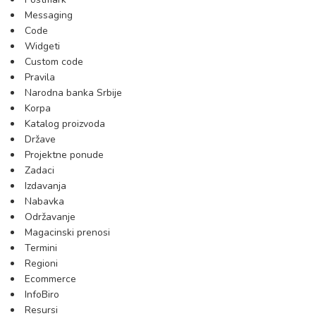
Messaging
Code
Widgeti
Custom code
Pravila
Narodna banka Srbije
Korpa
Katalog proizvoda
Države
Projektne ponude
Zadaci
Izdavanja
Nabavka
Održavanje
Magacinski prenosi
Termini
Regioni
Ecommerce
InfoBiro
Resursi