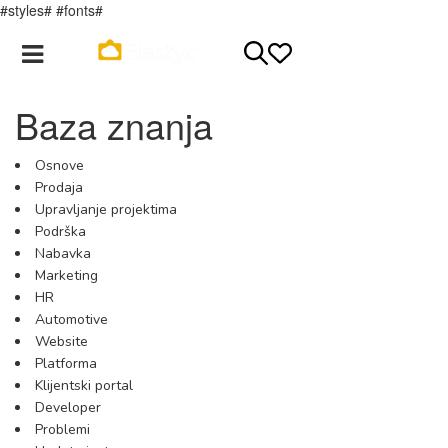
#styles# #fonts#
Registracija
Login
Baza znanja
Osnove
Prodaja
Upravljanje projektima
Podrška
Nabavka
Marketing
HR
Automotive
Website
Platforma
Klijentski portal
Developer
Problemi