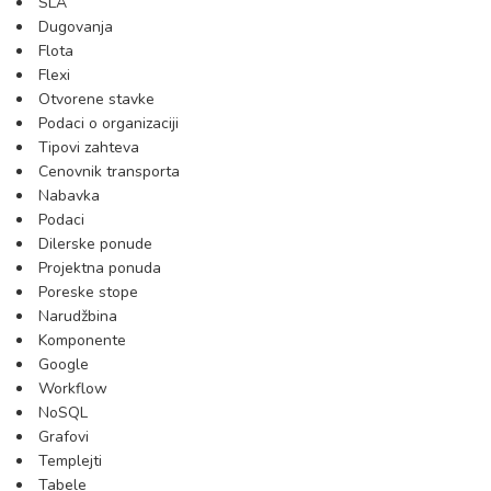
SLA
Dugovanja
Flota
Flexi
Otvorene stavke
Podaci o organizaciji
Tipovi zahteva
Cenovnik transporta
Nabavka
Podaci
Dilerske ponude
Projektna ponuda
Poreske stope
Narudžbina
Komponente
Google
Workflow
NoSQL
Grafovi
Templejti
Tabele