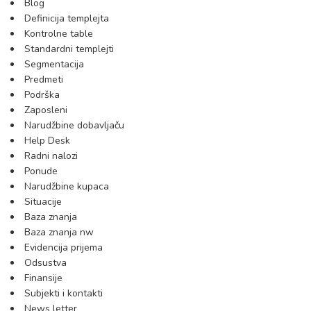
Blog
Definicija templejta
Kontrolne table
Standardni templejti
Segmentacija
Predmeti
Podrška
Zaposleni
Narudžbine dobavljaču
Help Desk
Radni nalozi
Ponude
Narudžbine kupaca
Situacije
Baza znanja
Baza znanja nw
Evidencija prijema
Odsustva
Finansije
Subjekti i kontakti
News letter