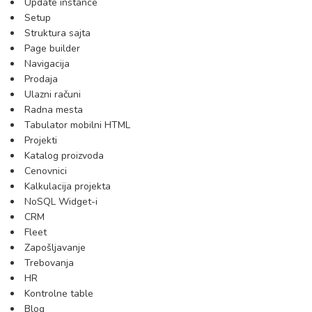
Update instance
Setup
Struktura sajta
Page builder
Navigacija
Prodaja
Ulazni računi
Radna mesta
Tabulator mobilni HTML
Projekti
Katalog proizvoda
Cenovnici
Kalkulacija projekta
NoSQL Widget-i
CRM
Fleet
Zapošljavanje
Trebovanja
HR
Kontrolne table
Blog