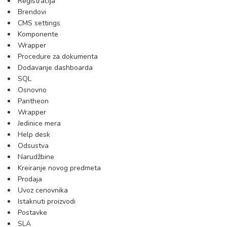
Registracija
Brendovi
CMS settings
Komponente
Wrapper
Procedure za dokumenta
Dodavanje dashboarda
SQL
Osnovno
Pantheon
Wrapper
Jedinice mera
Help desk
Odsustva
Narudžbine
Kreiranje novog predmeta
Prodaja
Uvoz cenovnika
Istaknuti proizvodi
Postavke
SLA