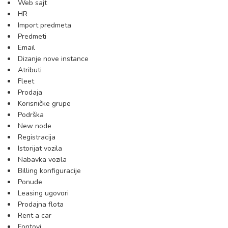
Web sajt
HR
Import predmeta
Predmeti
Email
Dizanje nove instance
Atributi
Fleet
Prodaja
Korisničke grupe
Podrška
New node
Registracija
Istorijat vozila
Nabavka vozila
Billing konfiguracije
Ponude
Leasing ugovori
Prodajna flota
Rent a car
Fontovi