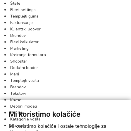
Štete
Fleet settings
Templejti guma
Fakturisanje
Klijentski ugovori
Brendovi
Flexi kalkulator
Marketing
Kreiranje formulara
Shopster
Dodatni loader
Meni
Templejti vozila
Brendovi
Tekstovi
Kazne
Deobni modeli
Mi koristimo kolačiće
Prodaja
Kategorije vozila
Main.js
Mi koristimo kolačiće i ostale tehnologije za