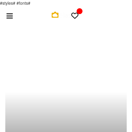
#styles# #fonts#
Registracija
Login