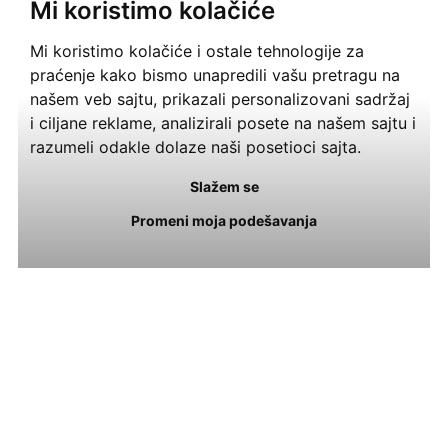
Mi koristimo kolačiće
Mi koristimo kolačiće i ostale tehnologije za
praćenje kako bismo unapredili vašu pretragu na
našem veb sajtu, prikazali personalizovani sadržaj
i ciljane reklame, analizirali posete na našem sajtu i
razumeli odakle dolaze naši posetioci sajta.
Slažem se
Promeni moja podešavanja
E-COMMERCE
Online & E-Commerce: Kako Usmeriti Svoj
Biznis ka Uspehu u Digitalnom Svetu
04 Sep 2024