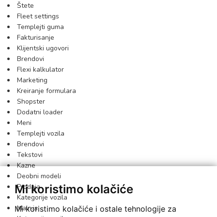
Štete
Fleet settings
Templejti guma
Fakturisanje
Klijentski ugovori
Brendovi
Flexi kalkulator
Marketing
Kreiranje formulara
Shopster
Dodatni loader
Meni
Templejti vozila
Brendovi
Tekstovi
Kazne
Deobni modeli
Mi koristimo kolačiće
Prodaja
Kategorije vozila
Main.js
Mi koristimo kolačiće i ostale tehnologije za