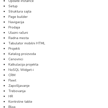
Update instance
Setup
Struktura sajta
Page builder
Navigacija
Prodaja
Ulazni računi
Radna mesta
Tabulator mobilni HTML
Projekti
Katalog proizvoda
Cenovnici
Kalkulacija projekta
NoSQL Widget-i
CRM
Fleet
Zapošljavanje
Trebovanja
HR
Kontrolne table
Blog