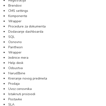
Registracija
Brendovi
CMS settings
Komponente
Wrapper
Procedure za dokumenta
Dodavanje dashboarda
SQL
Osnovno
Pantheon
Wrapper
Jedinice mera
Help desk
Odsustva
Narudžbine
Kreiranje novog predmeta
Prodaja
Uvoz cenovnika
Istaknuti proizvodi
Postavke
SLA