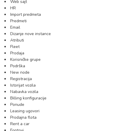
Web sajt
HR
Import predmeta
Predmeti
Email
Dizanje nove instance
Atributi
Fleet
Prodaja
Korisničke grupe
Podrška
New node
Registracija
Istorijat vozila
Nabavka vozila
Billing konfiguracije
Ponude
Leasing ugovori
Prodajna flota
Rent a car
Fontovi