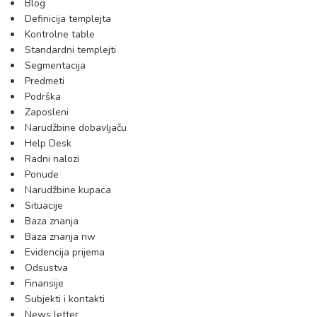
Blog
Definicija templejta
Kontrolne table
Standardni templejti
Segmentacija
Predmeti
Podrška
Zaposleni
Narudžbine dobavljaču
Help Desk
Radni nalozi
Ponude
Narudžbine kupaca
Situacije
Baza znanja
Baza znanja nw
Evidencija prijema
Odsustva
Finansije
Subjekti i kontakti
News letter