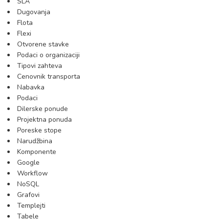
SLA
Dugovanja
Flota
Flexi
Otvorene stavke
Podaci o organizaciji
Tipovi zahteva
Cenovnik transporta
Nabavka
Podaci
Dilerske ponude
Projektna ponuda
Poreske stope
Narudžbina
Komponente
Google
Workflow
NoSQL
Grafovi
Templejti
Tabele