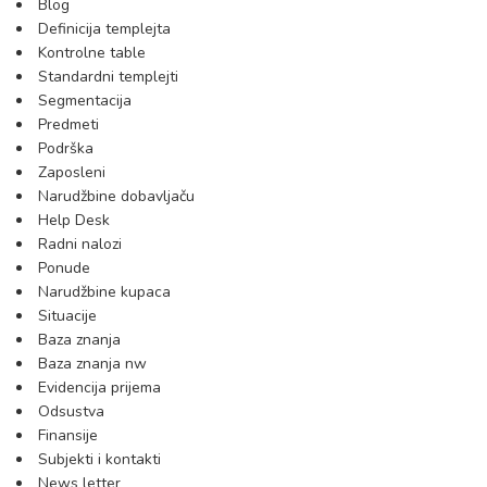
Blog
Definicija templejta
Kontrolne table
Standardni templejti
Segmentacija
Predmeti
Podrška
Zaposleni
Narudžbine dobavljaču
Help Desk
Radni nalozi
Ponude
Narudžbine kupaca
Situacije
Baza znanja
Baza znanja nw
Evidencija prijema
Odsustva
Finansije
Subjekti i kontakti
News letter