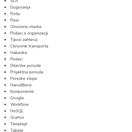
SLA
Dugovanja
Flota
Flexi
Otvorene stavke
Podaci o organizaciji
Tipovi zahteva
Cenovnik transporta
Nabavka
Podaci
Dilerske ponude
Projektna ponuda
Poreske stope
Narudžbina
Komponente
Google
Workflow
NoSQL
Grafovi
Templejti
Tabele