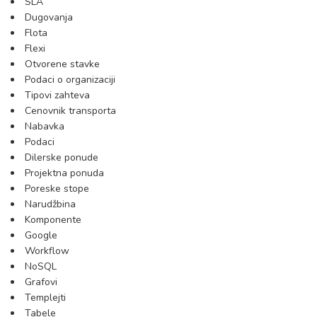
SLA
Dugovanja
Flota
Flexi
Otvorene stavke
Podaci o organizaciji
Tipovi zahteva
Cenovnik transporta
Nabavka
Podaci
Dilerske ponude
Projektna ponuda
Poreske stope
Narudžbina
Komponente
Google
Workflow
NoSQL
Grafovi
Templejti
Tabele