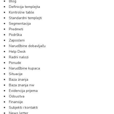
Blog
Definicija templejta
Kontrolne table
Standardni templejti
Segmentacija
Predmeti
Podrška
Zaposleni
Narudžbine dobavljaču
Help Desk
Radni nalozi
Ponude
Narudžbine kupaca
Situacije
Baza znanja
Baza znanja nw
Evidencija prijema
Odsustva
Finansije
Subjekti i kontakti
News letter